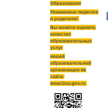
Образования
Уважаемые педагоги
и родители!
Вы можете оценить
качество
образовательных
услуг
нашей
образовательной
организации на
сайте
www.bus.gov.ru