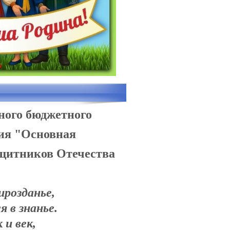
ьного бюджетного
ния "Основная
ащитников Отечества
!
ирозданье,
я в знанье.
 и век,